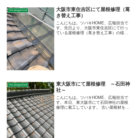
大阪市東住吉区にて屋根修理（葺
Uncategorized
き替え工事）
こんにちは。ツバキHOME、広報担当で
す。先日より、大阪市東住吉区にて行っ
ている屋根修理（葺き替え工事）の様子
です。一箇所ずつ、既存の屋根材の撤
去、清掃を行っています。 瓦屋根は趣が
あり素敵な屋根材ですが、重みなどによ
り家の負担が大きくなる...
東大阪市にて屋根修理 ～石田神
Uncategorized
社～
こんにちは。ツバキHOME、広報担当で
す。本日、東大阪市にて石田神社の屋根
修理に着工しています。 古い屋根材を撤
去いたしました。 引き続き作業を進めて
まいります。