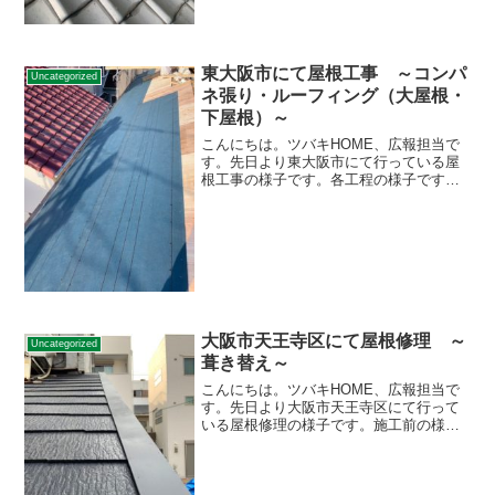
東大阪市にて屋根工事 ～コンパ
Uncategorized
ネ張り・ルーフィング（大屋根・
下屋根）～
こんにちは。ツバキHOME、広報担当で
す。先日より東大阪市にて行っている屋
根工事の様子です。各工程の様子です。
大屋根部分のコンパネ張り、ルーフィン
グの続き 先日に続き、大屋根部
分の施工が続いています。下屋根部分の
コンパネ張り、ルーフィ...
大阪市天王寺区にて屋根修理 ～
Uncategorized
葺き替え～
こんにちは。ツバキHOME、広報担当で
す。先日より大阪市天王寺区にて行って
いる屋根修理の様子です。施工前の様子
です。 まずは既存の屋根材を撤去し
ます。 そして下地を造作していきま
す。 ルーフィングを貼り、各所新調